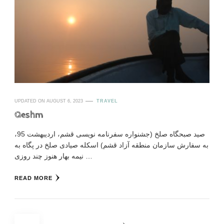
UPDATED ON
AUGUST 6, 2023
TRAVEL
Qeshm
صید صبحگاه صلخ (جشنواره سفرنامه نویسی قشم، اردیبهشت 95،
به سفارش سازمان منطقه آزاد قشم) اسکله صیادی صلخ در پگاه به
نیمه بهار هنوز چند روزی …
READ MORE
Posts