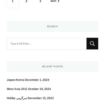
PAGE
PAGE
PAGE
1
2
3
NEXT
pagination
SEARCH
Looking
for
Something?
RECENT POSTS
Japan-Korea
December 1, 2024
West Asia 2011
October 19, 2024
Hobby سرگرمی
December 15, 2023