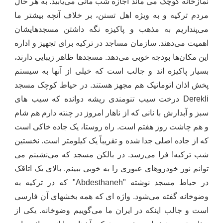
نمازخانه کوچک می ماند اجازه شب مانی می‌‌یابید. به هر حال
مردم ترکیه و به ویژه اهل تسنن، بر خلاف آنچه بیشتر ما
می‌پنداریم به مذهب و پاکیزه نگه داشتن مسجدهایشان
اهمیت می‌دهند. سازمان مساجد در ترکیه برای تجهیز و اداره
این مکان‌ها بودجه خوبی می‌دهد. مسجدها ظاهر زیبایی دارند،
بسیار پاکیزه اند و جالب است که خیلی از آنها به سیستم
پخش اذان اتوماتیک هم مجهز هستند. در حیاط کوچک مسجد
Derekli
درخت سیب تنومندی ریشه دوانده که سیب های
سبز و آبدارش با نانی که از ناهار امروز در چنته دارم هم شام
و هم چاشت روز هفتم است. راه روستا، یک جاده خاکی است
که از جاده اصلی جدا شده و تقریباً یک کیلومتر است. نخستین
شب ترکیه! فرا می‌رسد. در بالکن مسجد که می‌نشینم می
توانم نور خودروهای عبوری را به خوبی ببینم. بالای یک اتاقک
در حیاط مسجد نوشته "
Abdesthaneh
" که در ترکیه به
وضوخانه گفته می‌شود. واژه ای که همه بخشهای آن فارسی
است و جالب اینکه در ایران ما می‌گوییم وضوخانه. یکی از