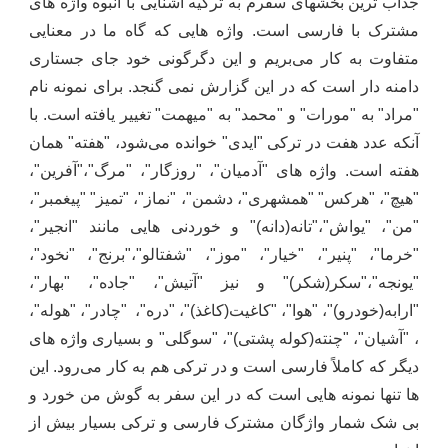
جذاب ترین بخشهای سفرم به ترکیه آشنایی با انبوه واژه های
مشترک با فارسی است. واژه هایی که گاه ما در معنایی
متفاوت به کار می‌بریم و این دگرگونی خود جای جستاری
دامنه دار است که در این گزارش نمی گنجد. برای نمونه نام
"مراد" به "مورات" و "محمد" به "میهمت" تغییر یافته است. با
آنکه عدد هفت در ترکی "ایدی" خوانده می‌شود، "هفته" همان
هفته است. واژه های "آدمیان"، "روزگار"، "مرگ"،"آفرین"،
"هیچ"، "هرکس" "همشهری"، دشمن"، "نماز"، "تمیز" "پیغمبر"،
"من"، "یواش"،"تانه(دانه)" و خوردنی هایی مانند "انجیر"،
"خرما"، "پنیر"، "خیار"، "موز"، "شفتالو"،"برنج"، "نخود"،
"یونجه"،"سکر(شکر)" و نیز "آتیش"، "جاده"، "بهار"،
"ارابه(خودرو)"، "هوا"، "کاغیت(کاغذ)"، "دره"، "چادر"، "هوله"،
، "آشیان"، "چنته(کوله پشتی)"، "سوگلی" و بسیاری واژه های
دیگر که کاملاً فارسی است و در ترکی هم به کار می‌رود. این
ها تنها نمونه هایی است که در این سفر به گوش من خورد و
بی شک شمار واژگان مشترک فارسی و ترکی بسیار بیش از