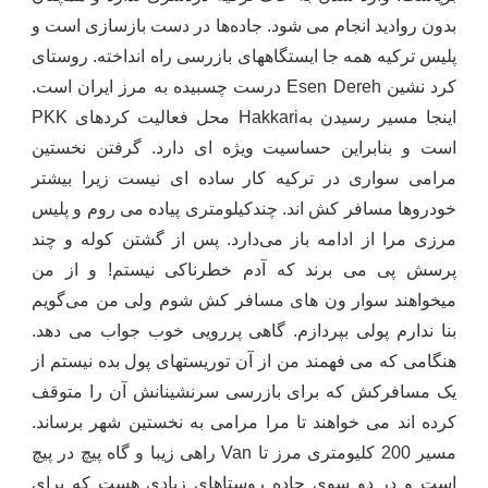
بدون روادید انجام می شود. جاده‌ها در دست بازسازی است و
پلیس ترکیه همه جا ایستگاههای بازرسی راه انداخته. روستای
کرد نشین
Esen Dereh
درست چسبیده به مرز ایران است.
اینجا مسیر رسیدن به
Hakkari
محل فعالیت کردهای
PKK
است و بنابراین حساسیت ویژه ای دارد. گرفتن نخستین
مرامی سواری در ترکیه کار ساده ای نیست زیرا بیشتر
خودروها مسافر کش اند. چندکیلومتری پیاده می روم و پلیس
مرزی مرا از ادامه باز می‌دارد. پس از گشتن کوله و چند
پرسش پی می برند که آدم خطرناکی نیستم! و از من
میخواهند سوار ون های مسافر کش شوم ولی من می‌گویم
بنا ندارم پولی بپردازم. گاهی پررویی خوب جواب می دهد.
هنگامی که می فهمند من از آن توریستهای پول بده نیستم از
یک مسافرکش که برای بازرسی سرنشینانش آن را متوقف
کرده اند می خواهند تا مرا مرامی به نخستین شهر برساند.
مسیر 200 کلیومتری مرز تا
Van
راهی زیبا و گاه پیچ در پیچ
است و در دو سوی جاده روستاهای زیادی هست که برای