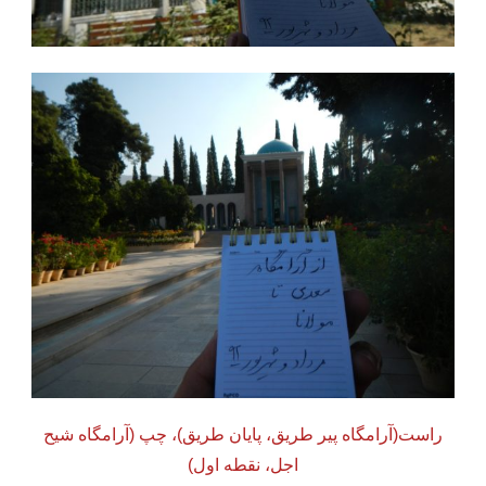
راست(آرامگاه پیر طریق، پایان طریق)، چپ (آرامگاه شیح
اجل، نقطه اول)