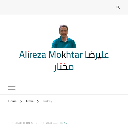
Alireza Mokhtar علیرضا
مختار
Home
Travel
Turkey
UPDATED ON
AUGUST 6, 2023
TRAVEL