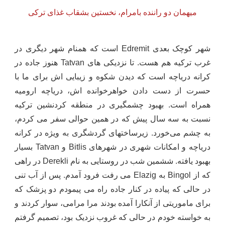
میهمان دو راننده بامرام، نخستین بشقاب غذای ترکی
شهر کوچک بعدی
Edremit
است که همنام شهر دیگری در
غرب ترکیه هم هست. تا نزدیکی های
Tatvan
هنوز جاده در
کرانه دریاچه است که دیدن شکوه و زیبایی اش برای ما با
حسرت از دست دادن خواهرخوانده اش، دریاچه ارومیه
همراه است. بهبود چشمگیری در منطقه کردنشین ترکیه
نسبت به سه سال پیش که در همین حوالی سفر می کردم،
به چشم می‌خورد. زیرساختهای گردشگری به ویژه در کرانه
دریاچه و امکانات شهری در شهرهای
Bitlis
و
Tatvan
بسیار
بهبود یافته. ششمین شب در روستایی به نام
Derekli
در راهی
که از
Bingol
به
Elazig
می رفت فرود آمدم. پس از آب تنی
در حالی که پیاده در کنار جاده راه می پیمودم دو پزشک که
برای ماموریتی از آنکارا آمده بودند مرا مرامی، سوار کردند و
به خواسته خودم در حالی که غروب نزدیک بود، تصمیم گرفتم