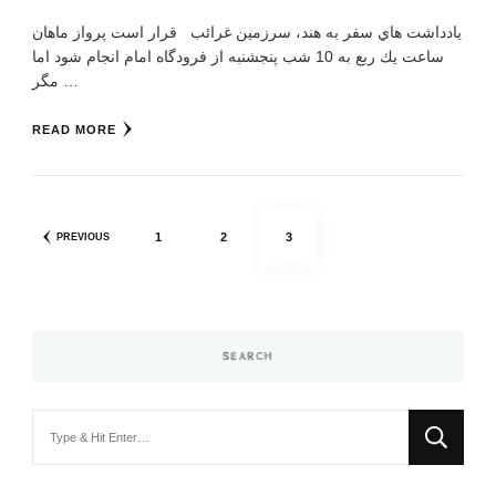
يادداشت هاي سفر به هند، سرزمین غرائب قرار است پرواز ماهان
ساعت يك ربع به 10 شب پنجشنبه از فرودگاه امام انجام شود اما
مگر …
READ MORE
Posts
PAGE
PAGE
PAGE
1
2
3
PREVIOUS
pagination
SEARCH
Looking
for
Something?