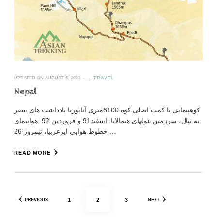
UPDATED ON
AUGUST 6, 2023
TRAVEL
Nepal
کوهپیمایی تا کمپ اصلی کوه 8100متری آناپورنا یادداشت های سفر
به نپال، سرزمین غولهای هیمالایا. اسفند91 و فروردین 92 هواپیمای
خطوط هوایی ایرعربیا، نیمروز 26 …
READ MORE
Posts
PAGE
PAGE
PAGE
1
2
3
PREVIOUS
NEXT
pagination